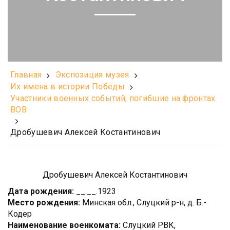
Главная
Экспозиция музея
Их имена в истории Победы
Участники военных событий, погибшие на фронтах
ВОВ
Дробушевич Алексей Костантинович
Дробушевич Алексей Костантинович
Дата рождения:
__.__.1923
Место рождения:
Минская обл., Слуцкий р-н, д. Б.-
Кодер
Наименование военкомата:
Слуцкий РВК,