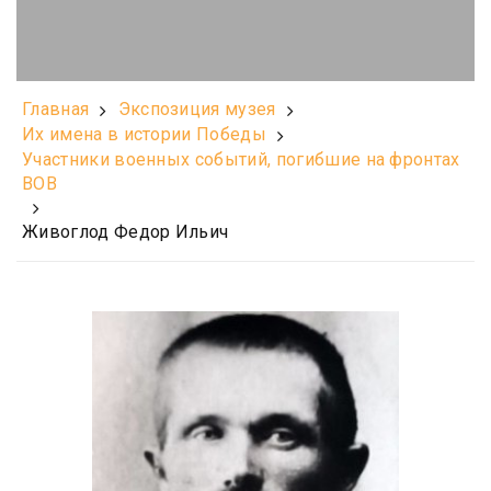
Главная
Экспозиция музея
Их имена в истории Победы
Участники военных событий, погибшие на фронтах
ВОВ
Живоглод Федор Ильич