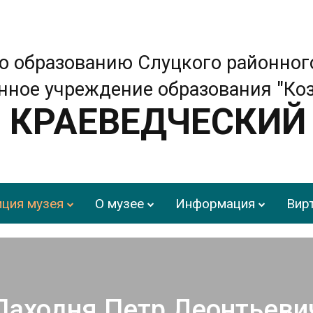
о образованию Слуцкого районног
нное учреждение образования "Ко
КРАЕВЕДЧЕСКИЙ
ция музея
О музее
Информация
Вир
Паходня Петр Леонтьеви