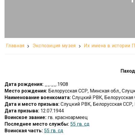
Главная
Экспозиция музея
Их имена в истории 
Паход
Дата рождения:
__.__.1908
Место рождения:
Белорусская ССР, Минская обл., Слуцки
Наименование военкомата:
Слуцкий РВК, Белорусская С
Дата и место призыва:
Слуцкий РВК, Белорусская ССР, 
Дата призыва:
12.07.1944
Воинское звание:
гв. красноармеец
Последнее место службы:
55 гв. сд
Воинская часть:
55 гв. сд