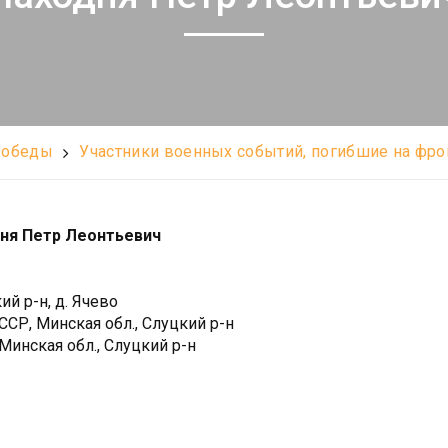
Победы
Участники военных событий, погибшие на фро
ня Петр Леонтьевич
й р-н, д. Ячево
СР, Минская обл., Слуцкий р-н
Минская обл., Слуцкий р-н