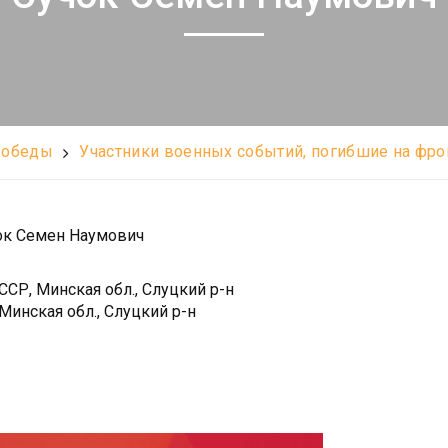
Победы
Участники военных событий, погибшие на фро
ок Семен Наумович
СР, Минская обл., Слуцкий р-н
Минская обл., Слуцкий р-н