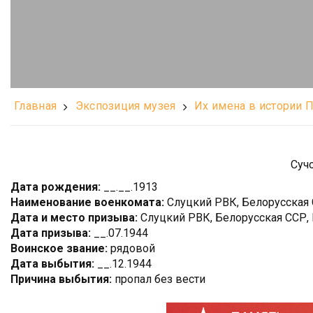
Главная
Экспозиция музея
Их имена в истории 
Суч
Дата рождения:
__.__.1913
Наименование военкомата:
Слуцкий РВК, Белорусская С
Дата и место призыва:
Слуцкий РВК, Белорусская ССР, 
Дата призыва:
__.07.1944
Воинское звание:
рядовой
Дата выбытия:
__.12.1944
Причина выбытия:
пропал без вести