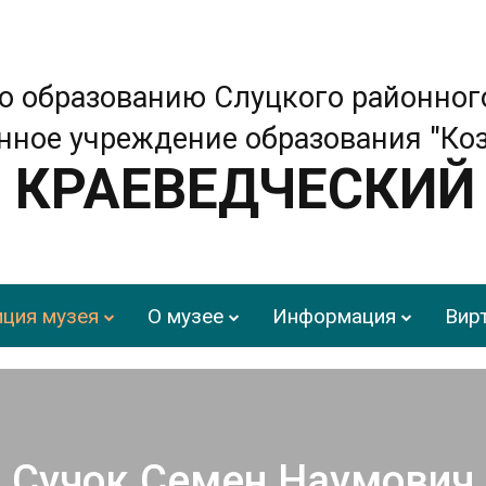
о образованию Слуцкого районног
нное учреждение образования "Ко
КРАЕВЕДЧЕСКИЙ
ция музея
О музее
Информация
Вир
Сучок Семен Наумович