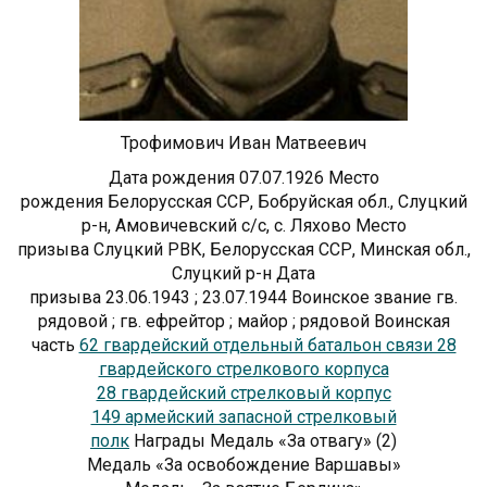
Трофимович Иван Матвеевич
Дата рождения
07.07.1926
Место
рождения
Белорусская ССР, Бобруйская обл., Слуцкий
р-н, Амовичевский с/с, с. Ляхово
Место
призыва
Слуцкий РВК, Белорусская ССР, Минская обл.,
Слуцкий р-н
Дата
призыва
23.06.1943
;
23.07.1944
Воинское звание
гв.
рядовой
;
гв. ефрейтор
;
майор
;
рядовой
Воинская
часть
62 гвардейский отдельный батальон связи 28
гвардейского стрелкового корпуса
28 гвардейский стрелковый корпус
149 армейский запасной стрелковый
полк
Награды
Медаль «За отвагу» (2)
Медаль «За освобождение Варшавы»