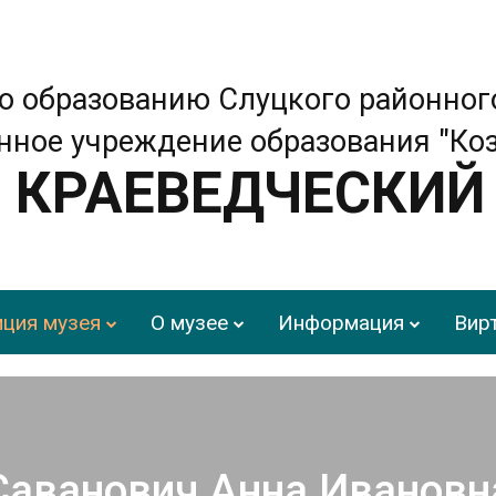
о образованию Слуцкого районног
нное учреждение образования "Ко
КРАЕВЕДЧЕСКИЙ
ция музея
О музее
Информация
Вир
Саванович Анна Ивановн