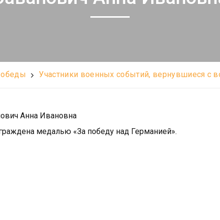
Победы
Участники военных событий, вернувшиеся с 
ович Анна Ивановна
награждена медалью «За победу над Германией».