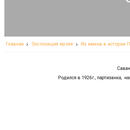
Главная
Экспозиция музея
Их имена в истории 
Саван
Родился в 1926г., партизанка, 